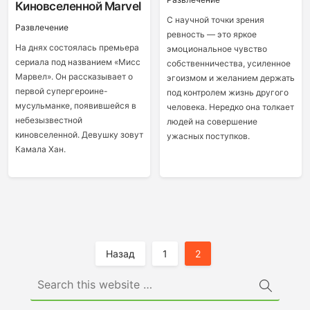
Киновселенной Marvel
С научной точки зрения
Развлечение
ревность — это яркое
На днях состоялась премьера
эмоциональное чувство
сериала под названием «Мисс
собственничества, усиленное
Марвел». Он рассказывает о
эгоизмом и желанием держать
первой супергероине-
под контролем жизнь другого
мусульманке, появившейся в
человека. Нередко она толкает
небезызвестной
людей на совершение
киновселенной. Девушку зовут
ужасных поступков.
Камала Хан.
Пагинация
Назад
1
2
Записей