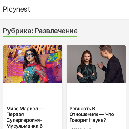
Skip
Ploynest
to
content
Рубрика:
Развлечение
Мисс Марвел —
Ревность В
Первая
Отношениях — Что
Супергероиня-
Говорит Наука?
Мусульманка В
Развлечение