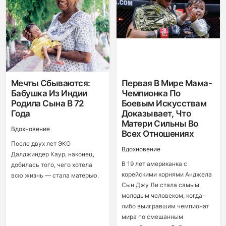
Мечты Сбываются:
Первая В Мире Мама-
Бабушка Из Индии
Чемпионка По
Родила Сына В 72
Боевым Искусствам
Года
Доказывает, Что
Матери Сильны Во
Вдохновение
Всех Отношениях
После двух лет ЭКО
Вдохновение
Далджиндер Каур, наконец,
В 19 лет американка с
добилась того, чего хотела
корейскими корнями Анджела
всю жизнь — стала матерью.
Сын Джу Ли стала самым
молодым человеком, когда-
либо выигравшим чемпионат
мира по смешанным