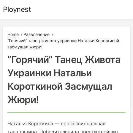
Skip
Ploynest
to
content
Home
›
Развлечение
›
”Горячий” танец живота украинки Натальи Короткиной
засмущал жюри!
”Горячий” Танец Живота
Украинки Натальи
Короткиной Засмущал
Жюри!
Наталья Короткина — профессиональная
танцовщица. Победительница престижнейших